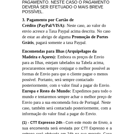
PAGAMENTO.
NESTE CASO O PAGAMENTO
DEVERÁ SER EFETUADO O MAIS BREVE
POSSÍVEL.
3. Pagamento por
Cartão de
Crédito
(PayPal/VISA):
Neste caso, ao valor do
envio acresce a Taxa Paypal acima descrita. No caso
de estar ao abrigo de alguma
Promoção de Portes
Grátis
, pagará somente a taxa Paypal.
Encomendas para Ilhas (Arquipélagos da
Madeira e Açores):
Embora os preços de Envio
para as Ilhas, estejam tabelados na Tabela acima,
procuraremos sempre conjugar o melhor possível as
formas de Envio para que o cliente pague o menos
possível. Portanto, será sempre contactado
posteriormente, com o valor final a pagar do Envio.
Europa e Resto do Mundo
:
Expedimos para todo o
mundo e tentaremos sempre achar o melhor preço de
Envio para a sua encomenda fora de Portugal. Neste
caso, também será contactado posteriormente, com a
informação do valor final a pagar do Envio.
(1) - CTT Expresso 24h -
Com este modo de Envio, a
sua encomenda será enviada por CTT Expresso e a
entrega será efetuada em 24h na sua morada. Caso