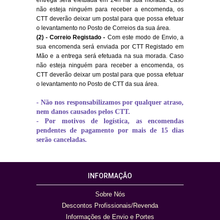
não esteja ninguém para receber a encomenda, os
CTT deverão deixar um postal para que possa efetuar
o levantamento no Posto de Correios da sua área.
(2) - Correio Registado -
Com este modo de Envio, a
sua encomenda será enviada por CTT Registado em
Mão e a entrega será efetuada na sua morada. Caso
não esteja ninguém
para receber a encomenda
, os
CTT deverão deixar um postal para que possa efetuar
o levantamento no Posto de CTT da sua área.
- Não nos responsabilizamos por qualquer atraso,
nem danos causados pelos CTT.
- Por motivos de logística, as encomendas
pendentes de pagamento por mais de 15 dias
serão canceladas.
INFORMAÇÃO
Sobre Nós
Descontos Profissionais/Revenda
Informações de Envio e Portes