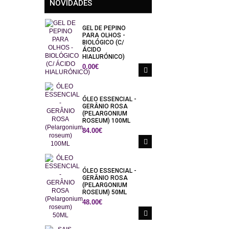
NOVIDADES
GEL DE PEPINO
PARA OLHOS -
BIOLÓGICO (C/
ÁCIDO
HIALURÓNICO)
0.00€
ÓLEO ESSENCIAL -
GERÂNIO ROSA
(PELARGONIUM
ROSEUM) 100ML
84.00€
ÓLEO ESSENCIAL -
GERÂNIO ROSA
(PELARGONIUM
ROSEUM) 50ML
48.00€