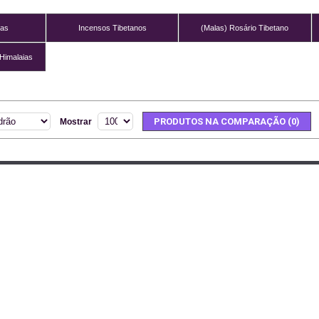
nas
Incensos Tibetanos
(Malas) Rosário Tibetano
Himalaias
PRODUTOS NA COMPARAÇÃO (0)
Mostrar