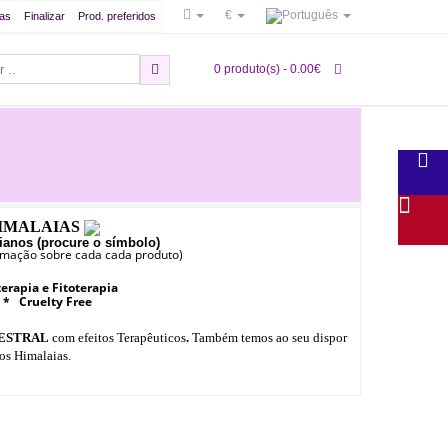
€
as
Finalizar
Prod. preferidos
0 produto(s) - 0.00€
IMALAIAS 
ianos (procure o símbolo)
ormação sobre cada cada produto)
rapia e Fitoterapia
 * Cruelty Free
ESTRAL
com efeitos Terapêuticos
.
Também temos ao seu dispor
os Himalaias.