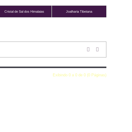
Cristal de Sal dos Himalaias
Joalharia Tibetana
Exibindo 0 a 0 de 0 (0 Páginas)