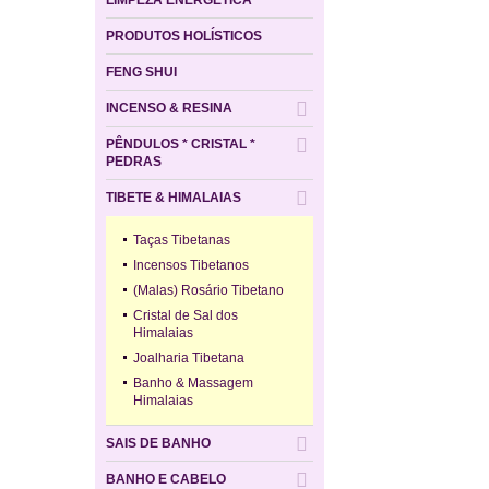
PRODUTOS HOLÍSTICOS
FENG SHUI
INCENSO & RESINA
PÊNDULOS * CRISTAL *
PEDRAS
TIBETE & HIMALAIAS
Taças Tibetanas
Incensos Tibetanos
(Malas) Rosário Tibetano
Cristal de Sal dos
Himalaias
Joalharia Tibetana
Banho & Massagem
Himalaias
SAIS DE BANHO
BANHO E CABELO