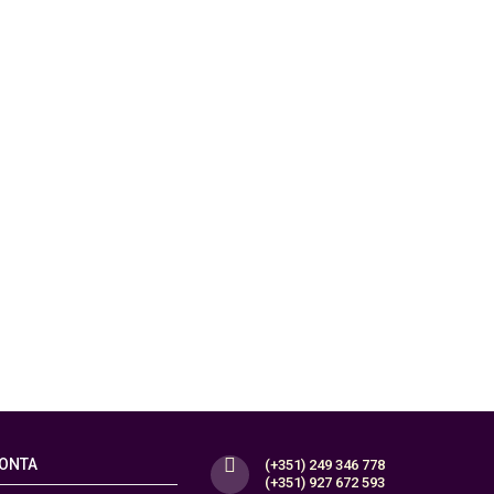
CONTA
(+351) 249 346 778
(+351) 927 672 593