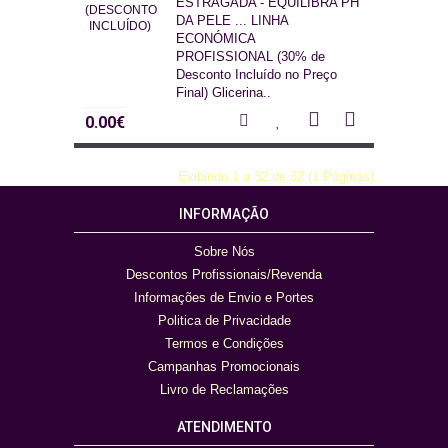
ESTRAGADA - EQUILIBRA PH
DA PELE ... LINHA
ECONÓMICA
PROFISSIONAL (30% de
Desconto Incluído no Preço
Final) Glicerina..
0.00€
Exibindo 1 a 32 de 32 (1 Páginas)
INFORMAÇÃO
Sobre Nós
Descontos Profissionais/Revenda
Informações de Envio e Portes
Politica de Privacidade
Termos e Condições
Campanhas Promocionais
Livro de Reclamações
ATENDIMENTO