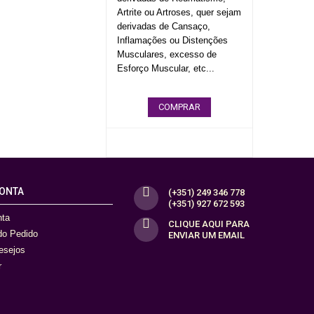
Artrite ou Artroses, quer sejam
derivadas de Cansaço,
Inflamações ou Distenções
Musculares, excesso de
Esforço Muscular, etc...
COMPRAR
CONTA
(+351) 249 346 778
(+351) 927 672 593
nta
CLIQUE AQUI PARA
 do Pedido
ENVIAR UM EMAIL
desejos
r