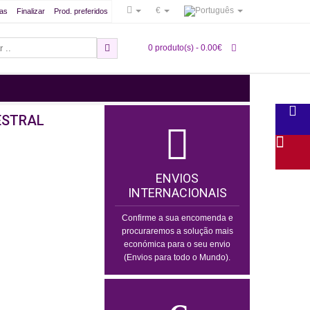
€
as
Finalizar
Prod. preferidos
0 produto(s) - 0.00€
ESTRAL
ENVIOS
INTERNACIONAIS
Confirme a sua encomenda e
procuraremos a solução mais
económica para o seu envio
(Envios para todo o Mundo).