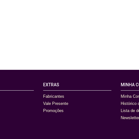
EXTRAS
MINHA 
Fabricantes
Minha Co
Vale Presente
Histórico
Promoções
Lista de 
Newslette