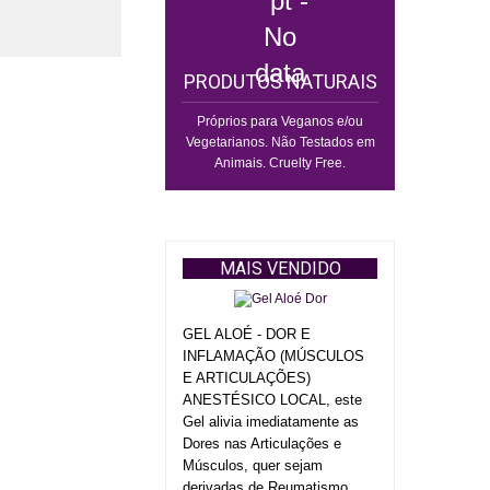
PRODUTOS NATURAIS
Próprios para Veganos e/ou
Vegetarianos. Não Testados em
Animais. Cruelty Free.
MAIS VENDIDO
GEL ALOÉ - DOR E
INFLAMAÇÃO (MÚSCULOS
E ARTICULAÇÕES)
ANESTÉSICO LOCAL, este
Gel alivia imediatamente as
Dores nas Articulações e
Músculos, quer sejam
derivadas de Reumatismo,