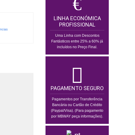
LINHA ECONÓMICA
PROFISSIONAL
encias
Uma Linha com Descontos
Fantásticos entre 25% a 60% já
incluídos no Preço Final.
PAGAMENTO SEGURO
Pagamentos por Transferência
Bancária ou Cartão de Crédito
(Paypal/Visa). (Para pagamento
por MBWAY peça informações).