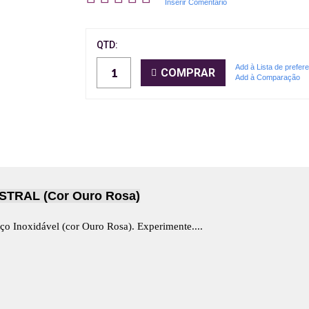
Inserir Comentário
QTD:
Add à Lista de prefer
COMPRAR
Add à Comparação
RAL (Cor Ouro Rosa)
ço Inoxidável (cor Ouro Rosa)
. Experimente....