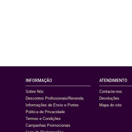
INFORMAÇÃO
ATENDIMENTO
Sobre Nós
Contacte-nos
Descontos Profissionais/Revenda
Devoluções
Informações de Envio e Portes
Mapa do site
Politica de Privacidade
Termos e Condições
Campanhas Promocionais