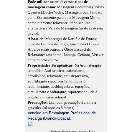
Pode utilizar-se em diversos tipos de
massagem como:
Massagem Geotermal (Pedras
Quentes),Duche Vichy, Massagem com Pindas,
etc… Ou somente para uma Massagem Morna
completamente relaxante. Pode ser uma
alternativa à Vela de Massagem (neste caso sem
pavio).
À base de:
Manteigas de Karitê e de Frutos;
Óleo de Gérmen de Trigo, Amêndoas Doces e
Alperce entre outros, e Óleos Essenciais
Relaxantes tais como: Laranja, Gerânio, Vetiver
entre muitos outros.
Propriedades Terapêuticas:
Na Aromaterapia
tem efeito Anti-séptico, estimulante,
afrodisíaco, relaxante, anti-depressivo,
equilibrante emocional e hormonal,
reconfortante, desbloqueia as emoções;
circulatório e hidratante, hipotensor ajuda a
regular a pressão arterial.
Precauções:
Usar com precaução durante a
gravidez (só após os 6 meses).
Vendido em Embalagem Profissional de
Recarga (Branca-Opaca).
(Produtos Vegetarianos - Cruelty Free)