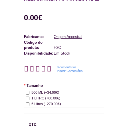
0.00€
Fabricante:
Origem Ancestral
Código do
produto:
H2C
Disponibilidade:
Em Stock
0 comentários
Inserir Comentário
Tamanho
500 ML (+34.00€)
1 LITRO (+60.00€)
5 Litros (+270.00€)
QTD: