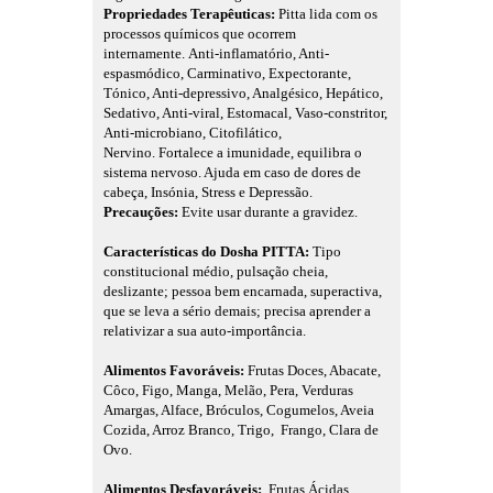
Propriedades Terapêuticas:
Pitta lida com os
processos químicos que ocorrem
internamente.
Anti-inflamatório, Anti-
espasmódico, Carminativo, Expectorante,
Tónico, Anti-depressivo, Analgésico, Hepático,
Sedativo, Anti-viral, Estomacal, Vaso-constritor,
Anti-microbiano, Citofilático,
Nervino.
Fortalece a imunidade, equilibra o
sistema nervoso. Ajuda em caso de dores de
cabeça, Insónia, Stress e Depressão.
Precauções:
Evite usar durante a gravidez.
Características do Dosha PITTA:
Tipo
constitucional médio, pulsação cheia,
deslizante; pessoa bem encarnada, superactiva,
que se leva a sério demais; precisa aprender a
relativizar a sua auto-importância.
Alimentos Favoráveis:
Frutas Doces, Abacate,
Côco, Figo, Manga, Melão, Pera, Verduras
Amargas, Alface, Bróculos, Cogumelos, Aveia
Cozida, Arroz Branco, Trigo, Frango, Clara de
Ovo.
Alimentos Desfavoráveis:
Frutas Ácidas,