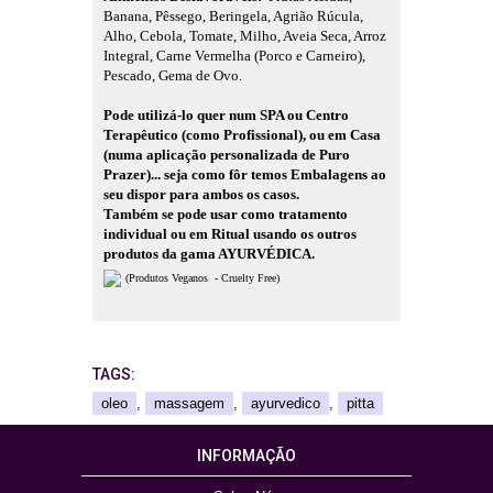
Banana, Pêssego, Beringela, Agrião Rúcula,
Alho, Cebola, Tomate, Milho, Aveia Seca, Arroz
Integral, Carne Vermelha (Porco e Carneiro),
Pescado, Gema de Ovo.
Pode utilizá-lo quer num SPA ou Centro
Terapêutico (como Profissional), ou em Casa
(numa aplicação personalizada de Puro
Prazer)... seja como fôr temos Embalagens ao
seu dispor para ambos os casos.
Também se pode usar como tratamento
individual ou em Ritual usando os outros
produtos da gama AYURVÉDICA.
(Produtos Veganos - Cruelty Free)
TAGS:
oleo
,
massagem
,
ayurvedico
,
pitta
INFORMAÇÃO