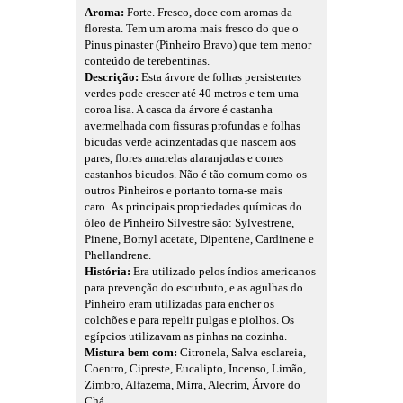
Aroma:
Forte. Fresco, doce com aromas da
floresta. Tem um aroma mais fresco do que o
Pinus pinaster (Pinheiro Bravo) que tem menor
conteúdo de terebentinas.
Descrição:
Esta árvore de folhas persistentes
verdes pode crescer até 40 metros e tem uma
coroa lisa. A casca da árvore é castanha
avermelhada com fissuras profundas e folhas
bicudas verde acinzentadas que nascem aos
pares, flores amarelas alaranjadas e cones
castanhos bicudos. Não é tão comum como os
outros Pinheiros e portanto torna-se mais
caro.
As principais propriedades químicas do
óleo de Pinheiro Silvestre são: Sylvestrene,
Pinene, Bornyl acetate, Dipentene, Cardinene e
Phellandrene.
História:
Era utilizado pelos índios americanos
para prevenção do escurbuto, e as agulhas do
Pinheiro eram utilizadas para encher os
colchões e para repelir pulgas e piolhos. Os
egípcios utilizavam as pinhas na cozinha.
Mistura bem com:
Citronela, Salva esclareia,
Coentro, Cipreste, Eucalipto, Incenso, Limão,
Zimbro, Alfazema, Mirra, Alecrim, Árvore do
Chá.