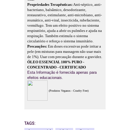
Propriedades Terapêuticas:
Anti-séptico, anti-
bacteriano, balsâmico, desodorizante,
restaurativo, estimulante, anti-microbiano, anti-
reumático, anti-viral, insecticida, rubefaciente,
vermífugo. Tem um efeito positivo no sistema
respiratório, ajuda a abrir os pulmões e ajuda na
respiração. Também estimula o sistema
circulatório e reforça o sistema imunitário.
Precauções:
Em doses excessivas pode irritar a
pele (em misturas para massagem não usar mais
de 1%). Usar com precaução durante a gravidez.
ÓLEO ESSENCIAL 100% PURO -
CONCENTRADO - CERTIFICADO
Esta Informação é fornecida apenas para
efeitos educacionais.
(Produtos Veganos - Cruelty Free)
TAGS: