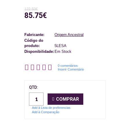
122.50€
85.75€
Fabricante:
Origem Ancestral
Código do
produto:
5LESA
Disponibilidade:
Em Stock
0 comentários
Inserir Comentário
QTD:
COMPRAR
Add à Lista de preferencias
Add à Comparação