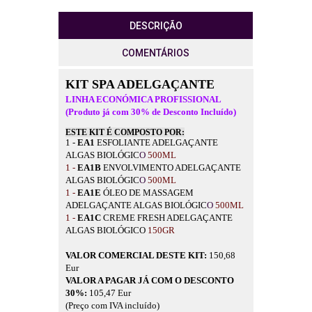
DESCRIÇÃO
COMENTÁRIOS
KIT SPA ADELGAÇANTE
LINHA ECONÓMICA PROFISSIONAL
(Produto já com 30% de Desconto Incluído)
ESTE KIT É COMPOSTO POR:
1
-
EA1
ESFOLIANTE ADELGAÇANTE
ALGAS BIOLÓGIC
O
500ML
1 -
EA1B
ENVOLVIMENTO ADELGAÇANTE
ALGAS BIOLÓGIC
O
500ML
1 -
EA1E
ÓLEO DE MASSAGEM
ADELGAÇANTE ALGAS BIOLÓGIC
O
500ML
1 -
EA1C
CREME FRESH ADELGAÇANTE
ALGAS BIOLÓGICO
150GR
VALOR COMERCIAL DESTE KIT:
150,68
Eur
VALOR A PAGAR JÁ COM O DESCONTO
30%:
105,47 Eur
(Preço com IVA incluído)