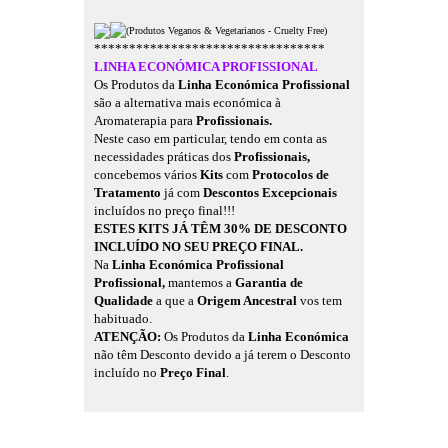
(Produtos Veganos & Vegetarianos - Cruelty Free)
*********************************
LINHA ECONÓMICA PROFISSIONAL
Os Produtos da
Linha Económica Profissional
são a alternativa mais económica à
Aromaterapia para
Profissionais.
Neste caso em particular, tendo em conta as
necessidades práticas dos
Profissionais,
concebemos vários
Kits
com
Protocolos de
Tratamento
já com
Descontos Excepcionais
incluídos no preço final!!!
ESTES KITS JÁ TÊM 30% DE DESCONTO
INCLUÍDO NO SEU PREÇO FINAL.
Na
Linha Económica Profissional
Profissional,
mantemos a
Garantia de
Qualidade
a que a
Origem Ancestral
vos tem
habituado.
ATENÇÃO:
Os Produtos da
Linha Económica
não têm Desconto devido a já terem o Desconto
incluído no
Preço Final
.