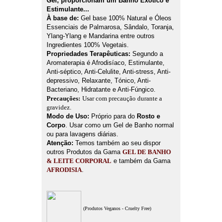
Gel, proporcionam um Banho Exótico e
Estimulante...
À base de:
Gel base 100% Natural e Óleos
Essenciais de Palmarosa, Sândalo, Toranja,
Ylang-Ylang e Mandarina entre outros
Ingredientes 100% Vegetais.
Propriedades Terapêuticas:
Segundo a
Aromaterapia é Afrodisíaco, Estimulante,
Anti-séptico, Anti-Celulite, Anti-stress, Anti-
depressivo, Relaxante, Tónico, Anti-
Bacteriano, Hidratante e Anti-Fúngico.
Precauções:
Usar com precaução
durante a
gravidez.
Modo de Uso:
Próprio para do
Rosto e
Corpo
. Usar como um Gel de Banho normal
ou para lavagens diárias.
Atenção:
Temos também ao seu dispor
outros Produtos da Gama
GEL DE BANHO
& LEITE CORPORAL
e também da Gama
AFRODISIA
.
(Produtos Veganos - Cruelty Free)