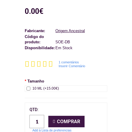
0.00€
Fabricante:
Origem Ancestral
Código do
produto:
SOE-DB
Disponibilidade:
Em Stock
1 comentários
Inserir Comentário
Tamanho
10 ML (+15.00€)
QTD:
COMPRAR
Add à Lista de preferencias