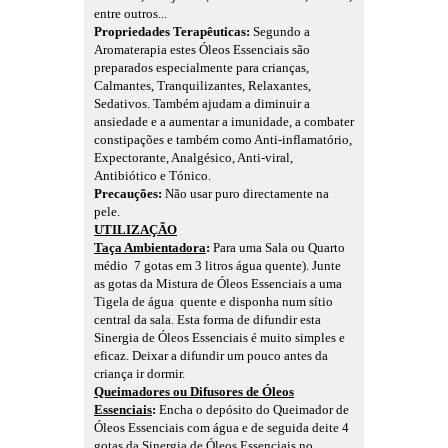
entre outros...
Propriedades Terapêuticas:
Segundo a
Aromaterapia estes Óleos Essenciais são
preparados especialmente para crianças,
Calmantes, Tranquilizantes, Relaxantes,
Sedativos. Também ajudam a diminuir a
ansiedade e a aumentar a imunidade, a combater
constipações e também como Anti-inflamatório,
Expectorante, Analgésico, Anti-viral,
Antibiótico e Tónico.
Precauções:
Não usar puro directamente na
pele.
UTILIZAÇÃO
Taça Ambientadora
:
Para uma Sala ou Quarto
médio 7 gotas em 3 litros água quente). Junte
as gotas da Mistura de Óleos Essenciais a uma
Tigela de água quente e disponha num sítio
central da sala. Esta forma de difundir esta
Sinergia de Óleos Essenciais é muito simples e
eficaz. Deixar a difundir um pouco antes da
criança ir dormir.
Queimadores ou Difusores de Óleos
Essenciais
:
Encha o depósito do Queimador de
Óleos Essenciais com água e de seguida deite 4
gotas da Sinergia de Óleos Essenciais no