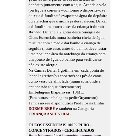
depósito juntamente com a água. Acenda a vela
(ou ligue à corrente - conforme o dispositivo) e
deixe a difundir até evaporar a água do depósito
ou até achar que o aroma já desapareceu.
Deixar
a difundir um pouco antes da criança ir dormir.
Banho
: Deitar 1 a 2 gotas desta Sinergia de
Óleos Essenciais numa banheira cheia de água,
misturar com a mão e dar banho à criança de
seguida (neste caso, antes do banho, deve testar
uma pequena área do antebraço da criança com
um pouco de água do banho para verificar se
não existe alergia.
Na Cama
:
Deitar 1 gotinha em cada ponta do
lençol exterior (ou cobertor) aos pés da cama,
ou no verso da almofada (numa zona onde a
criança não toque directamente).
Embalagens Disponíveis:
10ML.
(Para outras embalagens pedir Orçamento).
Temos ao seu dispor outros Produtos na Linha
DORME BEBÉ
e também na Categoria
CRIANÇA ANCESTRAL
.
ÓLEOS ESSENCIAIS 100% PURO -
CONCENTRADOS - CERTIFICADOS
Esta Informação é fornecida apenas para