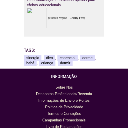
efeitos educacionais.
(Produto Vegano - Cruelty Free)
TAGS:
sinergia
,
óleo
,
essencial
,
dorme
,
bebé
,
criança
,
dormir
INFORMAÇÃO
Sobre Nós
Descontos Profissionais/Revenda
Informações de Envio e Portes
Politica de Privacidade
Termos e Condições
Campanhas Promocionais
Livro de Reclamações