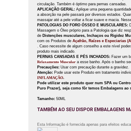
circulação. Também é óptimo para pernas cansadas.
APLICAÇÃO GERAL:
Aplique uma pequena quantidade
a absorção na pele passará por diversos estados. Quan
massajar até a pele voltar a ficar suave e macia. Ness
PATOLOGIAS DO FORO ÓSSEO E MUSCULARES:
D
Massagem o Óleo próprio para a Patologia que diz res
de
Distenções musculares, Inchaços ou Rigidez M
com os Produtos de
Açafrão, Raízes e Especiarias (
.
Caso necessite de algum conselho a este nível poder
produto mais indicado.
PERNAS CANSADAS E PÉS INCHADOS:
Fazer um ba
Relaxamento Muscular
a esse banho. Após o banho se
Precauções:
Usar com precaução durante a gravidez.
Atenção:
Pode usar este Produto em tratamento indiv
INFLAMAÇÃO
.
Pode utilizar este produto quer num SPA ou Centro
Puro Prazer), seja como fôr temos Embalagens ao 
Tamanho:
50ML
TAMBÉM AO SEU DISPOR EMBALAGENS MA
Esta Informação é fornecida apenas para efeitos educa