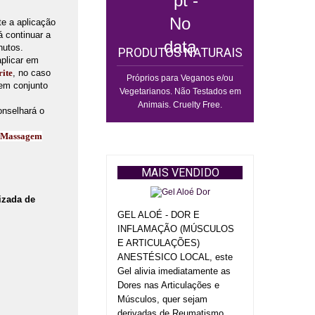
e a aplicação
 continuar a
nutos.
PRODUTOS NATURAIS
aplicar em
ite
, no caso
Próprios para Veganos e/ou
em conjunto
Vegetarianos. Não Testados em
Animais. Cruelty Free.
onselhará o
e Massagem
MAIS VENDIDO
izada de
GEL ALOÉ - DOR E
INFLAMAÇÃO (MÚSCULOS
E ARTICULAÇÕES)
ANESTÉSICO LOCAL, este
Gel alivia imediatamente as
Dores nas Articulações e
Músculos, quer sejam
derivadas de Reumatismo,