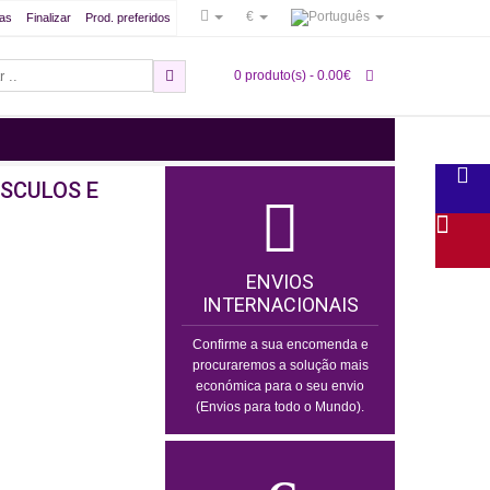
€
as
Finalizar
Prod. preferidos
0 produto(s) - 0.00€
ÚSCULOS E
ENVIOS
INTERNACIONAIS
Confirme a sua encomenda e
procuraremos a solução mais
económica para o seu envio
(Envios para todo o Mundo).