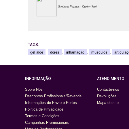
(Produtos Veganos - Cruelty Free)
TAGS:
gel aloé
,
dores
,
inflamação
,
músculos
,
articula
INFORMAÇÃO
ATENDIMENTO
Sobre Nós
Contacte-nos
Descontos Profissionais/Revenda
Devoluções
Informações de Envio e Portes
Mapa do site
Politica de Privacidade
Termos e Condições
Campanhas Promocionais