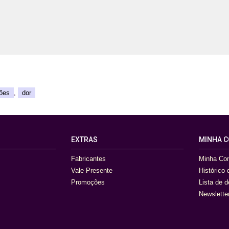
ções
,
dor
EXTRAS
MINHA 
Fabricantes
Minha Co
Vale Presente
Histórico
Promoções
Lista de 
Newslette