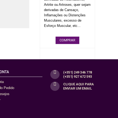
Artrite ou Artroses, quer sejam
derivadas de Cansaço,
Inflamações ou Distenções
Musculares, excesso de
Esforço Muscular, etc...
COMPRAR
CONTA
(+351) 249 346 778
(+351) 927 672 593
nta
CLIQUE AQUI PARA
 do Pedido
ENVIAR UM EMAIL
desejos
r