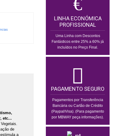
LINHA ECONÓMICA
PROFISSIONAL
encias
Uma Linha com Descontos
Fantásticos entre 25% a 60% já
incluídos no Preço Final.
PAGAMENTO SEGURO
Pagamentos por Transferência
Bancária ou Cartão de Crédito
(Paypal/Visa). (Para pagamento
tismo,
por MBWAY peça informações).
 etc...
 Vegetais.
sação de
 estimula a