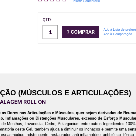
Inserir Comentário
QTD:
Add à Lista de prefer
COMPRAR
Add à Comparação
AÇÃO (MÚSCULOS E ARTICULAÇÕES)
ALAGEM ROLL ON
as Dores nas Articulações e Músculos, quer sejam derivadas de Reuma
ço, Inflamações ou Distenções Musculares, excesso de Esforço Muscular,
s de Menthas, Lavandula, Cedro, Pelargonium entre outros Ingredientes 100%
lamatória deste Gel, também ajuda a diminuir os inchaços e permite uma sen
-espasmódico, adstringente, restaurador, anti-inflamatório, antibiótico, tónico,