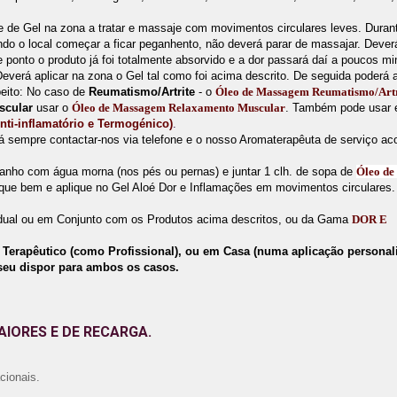
 de Gel na zona a tratar e massaje com movimentos circulares leves. Durant
do o local começar a ficar peganhento, não deverá parar de massajar. Deverá
e ponto o produto já foi totalmente absorvido e a dor passará daí a poucos mi
everá aplicar na zona o Gel tal como foi acima descrito. De seguida poderá 
peito: No caso de
Reumatismo/Artrite
- o
Óleo de Massagem Reumatismo/Artr
uscular
usar o
Óleo de Massagem Relaxamento Muscular
. Também pode usar 
Anti-inflamatório e Termogénico)
.
á sempre contactar-nos via telefone e o nosso Aromaterapêuta de serviço ac
nho com água morna (nos pés ou pernas) e juntar 1 clh. de sopa de
Óleo d
que bem e aplique no Gel Aloé Dor e Inflamações em movimentos circulares.
idual ou em Conjunto com os Produtos acima descritos, ou da Gama
DOR E
 Terapêutico (como Profissional), ou em Casa (numa aplicação personal
seu dispor para ambos os casos.
IORES E DE RECARGA.
cionais.