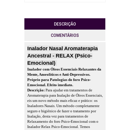
DESCRIÇÃO
COMENTÁRIOS
Inalador Nasal Aromaterapia
Ancestral -
RELAX (Psico-
Emocional)
Inalador com Óleos Essenciais Relaxantes da
Mente, Anseolíticos e Anti-Depressivos.
Próprio para Patologias do foro Psico-
Emocional. Efeito imediato.
Descrição:
Para ajudar em tratamentos de
Aromaterapia para Inalação de Óleos Essenciais,
eis um novo método mais eficaz e prático: os
Inaladores Nasais. Um método completamente
seguro e higiénico de fazer o tratamento por
Inalação, desta vez
para tratamentos de
Relaxamento do foro Psico-Emocional com o
Inalador Relax Psico-Emocional.
Temos