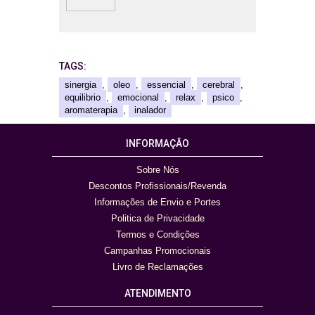
TAGS:
sinergia
,
oleo
,
essencial
,
cerebral
,
equilibrio
,
emocional
,
relax
,
psico
,
aromaterapia
,
inalador
INFORMAÇÃO
Sobre Nós
Descontos Profissionais/Revenda
Informações de Envio e Portes
Politica de Privacidade
Termos e Condições
Campanhas Promocionais
Livro de Reclamações
ATENDIMENTO