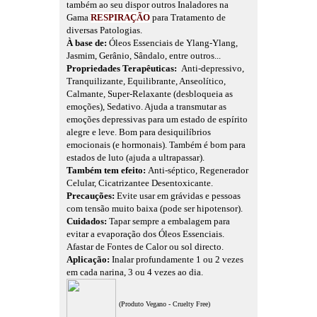
também ao seu dispor outros Inaladores na
Gama
RESPIRAÇÃO
para Tratamento de
diversas Patologias.
À base de:
Óleos Essenciais de Ylang-Ylang,
Jasmim, Gerânio, Sândalo, entre outros...
Propriedades Terapêuticas:
Anti-depressivo,
Tranquilizante, Equilibrante, Anseolítico,
Calmante, Super-Relaxante (desbloqueia as
emoções), Sedativo. Ajuda a transmutar as
emoções depressivas para um estado de espírito
alegre e leve. Bom para desiquilíbrios
emocionais (e hormonais). Também é bom para
estados de luto (ajuda a ultrapassar).
Também tem efeito:
Anti-séptico, Regenerador
Celular, Cicatrizantee Desentoxicante.
Precauções:
Evite usar em grávidas e pessoas
com tensão muito baixa (pode ser hipotensor).
Cuidados:
Tapar sempre a embalagem para
evitar a evaporação dos Óleos Essenciais.
Afastar de Fontes de Calor ou sol directo.
Aplicação:
Inalar profundamente 1 ou 2 vezes
em cada narina, 3 ou 4 vezes ao dia.
(Produto Vegano - Cruelty Free)