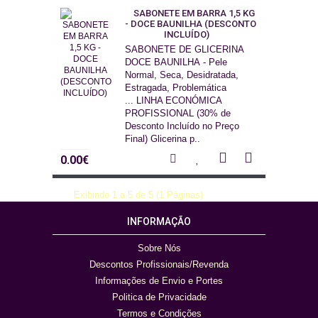
SABONETE EM BARRA 1,5 KG
- DOCE BAUNILHA (DESCONTO
INCLUÍDO)
SABONETE DE GLICERINA
DOCE BAUNILHA - Pele
Normal, Seca, Desidratada,
Estragada, Problemática
... LINHA ECONÓMICA
PROFISSIONAL (30% de
Desconto Incluído no Preço
Final) Glicerina p..
0.00€
Exibindo 1 a 5 de 5 (1 Páginas)
INFORMAÇÃO
Sobre Nós
Descontos Profissionais/Revenda
Informações de Envio e Portes
Politica de Privacidade
Termos e Condições