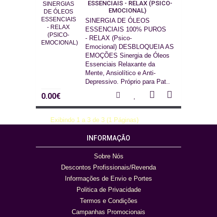
ESSENCIAIS - RELAX (PSICO-
EMOCIONAL)
SINERGIA DE ÓLEOS
ESSENCIAIS 100% PUROS
- RELAX (Psico-
Emocional) DESBLOQUEIA AS
EMOÇÕES Sinergia de Óleos
Essenciais Relaxante da
Mente, Ansiolítico e Anti-
Depressivo. Próprio para Pat..
0.00€
Exibindo 1 a 3 de 3 (1 Páginas)
INFORMAÇÃO
Sobre Nós
Descontos Profissionais/Revenda
Informações de Envio e Portes
Politica de Privacidade
Termos e Condições
Campanhas Promocionais